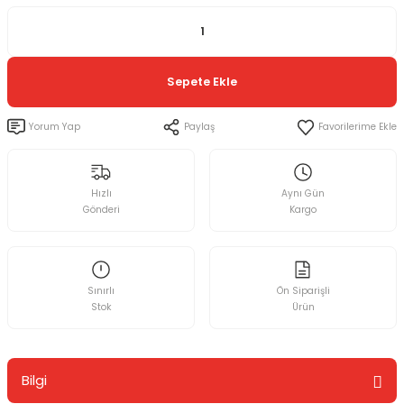
Sepete Ekle
Yorum Yap
Paylaş
Hızlı
Aynı Gün
Gönderi
Kargo
Sınırlı
Ön Siparişli
Stok
Ürün
Bilgi