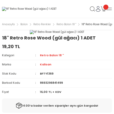
Anasayfa
Balon
Retro Renkler
Retro Balon 18 ''
18'' Retro Rose Wood (gül
18'' Retro Rose Wood (gül ağacı) 1 ADET
19,20 TL
Kategori
Retro Balon 18 ''
Marka
Kalisan
Stok Kodu
BFTY1369
Barkod Kodu
8693296841499
Fiyat
16,00 TL + KDV
14:00’a kadar verilen siparişler aynı gün kargoda!