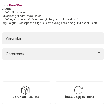
Renk:
Rose Wood
Boyut:18"
Ürünün Markası: Kalisan
Paket İçeriği: 1 adet lateks balon
Ürünü uçan balona dönüştürmek için helyum kullanabilirsiniz
Doğum günü konseptleriniz için süsleme ve eğlence amaçlı kullanabilirsiniz
Yorumlar
Önerileriniz
Bu ürüne ilk yorumu siz yapın!
Bu ürünün fiyat bilgisi, resim, ürün açıklamalarında ve diğer
konularda yetersiz gördüğünüz noktaları öneri formunu kullanarak
Yorum Yaz
tarafımıza iletebilirsiniz.
Görüş ve önerileriniz için teşekkür ederiz.
Ürün resmi kalitesiz, bozuk veya görüntülenemiyor.
Sorunsuz Teslimat
İade, Değişim Hakkı
Ürün açıklamasında eksik bilgiler bulunuyor.
Ürün bilgilerinde hatalar bulunuyor.