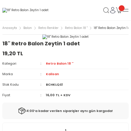
Anasayfa
Balon
Retro Renkler
Retro Balon 18 ''
18'' Retro Balon Zeytin 1 
18'' Retro Balon Zeytin 1 adet
19,20 TL
Kategori
Retro Balon 18 ''
Marka
Kalisan
Stok Kodu
BCHKLQS1
Fiyat
16,00 TL + KDV
14:00’a kadar verilen siparişler aynı gün kargoda!