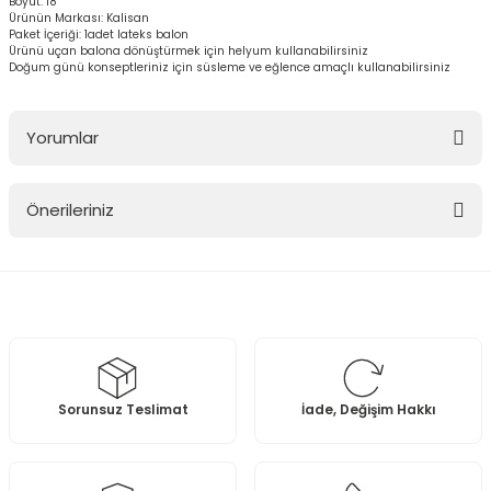
Boyut: 18"
Ürünün Markası: Kalisan
Paket İçeriği: 1adet lateks balon
Ürünü uçan balona dönüştürmek için helyum kullanabilirsiniz
Doğum günü konseptleriniz için süsleme ve eğlence amaçlı kullanabilirsiniz
Yorumlar
Önerileriniz
Bu ürüne ilk yorumu siz yapın!
Bu ürünün fiyat bilgisi, resim, ürün açıklamalarında ve diğer
konularda yetersiz gördüğünüz noktaları öneri formunu kullanarak
Yorum Yaz
tarafımıza iletebilirsiniz.
Görüş ve önerileriniz için teşekkür ederiz.
Ürün resmi kalitesiz, bozuk veya görüntülenemiyor.
Sorunsuz Teslimat
İade, Değişim Hakkı
Ürün açıklamasında eksik bilgiler bulunuyor.
Ürün bilgilerinde hatalar bulunuyor.
Ürün fiyatı diğer sitelerden daha pahalı.