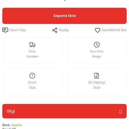
Sepete Ekle
Yorum Yap
Paylaş
Hızlı
Aynı Gün
Gönderi
Kargo
Sınırlı
Ön Siparişli
Stok
Ürün
Bilgi
Renk:
Zeytin