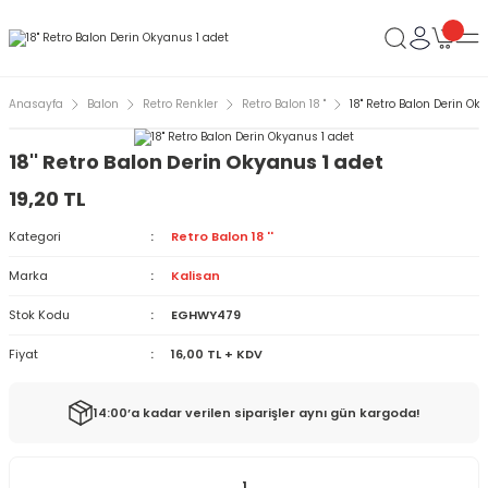
Anasayfa
Balon
Retro Renkler
Retro Balon 18 ''
18'' Retro Balon Derin Ok
18'' Retro Balon Derin Okyanus 1 adet
19,20 TL
Kategori
Retro Balon 18 ''
Marka
Kalisan
Stok Kodu
EGHWY479
Fiyat
16,00 TL + KDV
14:00’a kadar verilen siparişler aynı gün kargoda!