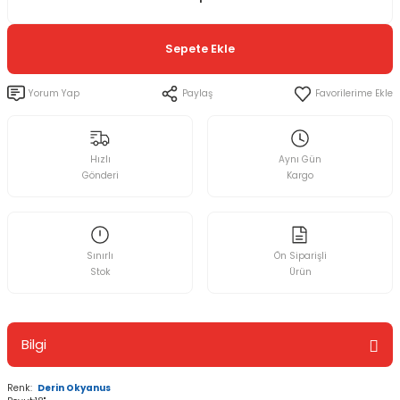
Sepete Ekle
Yorum Yap
Paylaş
Hızlı
Aynı Gün
Gönderi
Kargo
Sınırlı
Ön Siparişli
Stok
Ürün
Bilgi
Renk:
Derin Okyanus