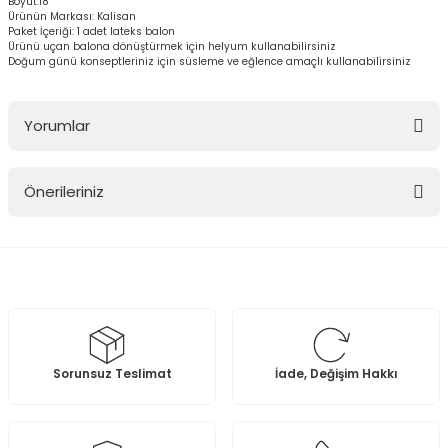
Boyut:18''
Ürünün Markası: Kalisan
Paket İçeriği: 1 adet lateks balon
Ürünü uçan balona dönüştürmek için helyum kullanabilirsiniz
Doğum günü konseptleriniz için süsleme ve eğlence amaçlı kullanabilirsiniz
Yorumlar
Önerileriniz
Bu ürüne ilk yorumu siz yapın!
Bu ürünün fiyat bilgisi, resim, ürün açıklamalarında ve diğer
konularda yetersiz gördüğünüz noktaları öneri formunu kullanarak
Yorum Yaz
tarafımıza iletebilirsiniz.
Görüş ve önerileriniz için teşekkür ederiz.
Ürün resmi kalitesiz, bozuk veya görüntülenemiyor.
Sorunsuz Teslimat
İade, Değişim Hakkı
Ürün açıklamasında eksik bilgiler bulunuyor.
Ürün bilgilerinde hatalar bulunuyor.
Ürün fiyatı diğer sitelerden daha pahalı.