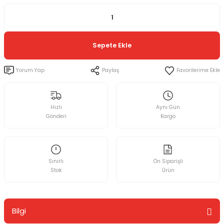
Sepete Ekle
Yorum Yap
Paylaş
Hızlı
Aynı Gün
Gönderi
Kargo
Sınırlı
Ön Siparişli
Stok
Ürün
Bilgi