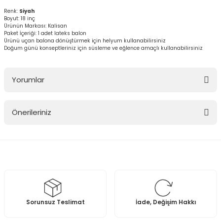
Renk:
Siyah
Boyut: 18 inç
Ürünün Markası: Kalisan
Paket İçeriği: 1 adet lateks balon
Ürünü uçan balona dönüştürmek için helyum kullanabilirsiniz
Doğum günü konseptleriniz için süsleme ve eğlence amaçlı kullanabilirsiniz
Yorumlar
Önerileriniz
Bu ürüne ilk yorumu siz yapın!
Bu ürünün fiyat bilgisi, resim, ürün açıklamalarında ve diğer
konularda yetersiz gördüğünüz noktaları öneri formunu kullanarak
Yorum Yaz
tarafımıza iletebilirsiniz.
Görüş ve önerileriniz için teşekkür ederiz.
Ürün resmi kalitesiz, bozuk veya görüntülenemiyor.
Sorunsuz Teslimat
İade, Değişim Hakkı
Ürün açıklamasında eksik bilgiler bulunuyor.
Ürün bilgilerinde hatalar bulunuyor.