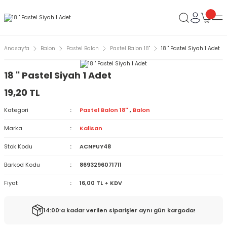
Anasayfa
Balon
Pastel Balon
Pastel Balon 18''
18 '' Pastel Siyah 1 Adet
18 '' Pastel Siyah 1 Adet
19,20 TL
Kategori
Pastel Balon 18''
,
Balon
Marka
Kalisan
Stok Kodu
ACNPUY48
Barkod Kodu
8693296071711
Fiyat
16,00 TL + KDV
14:00’a kadar verilen siparişler aynı gün kargoda!