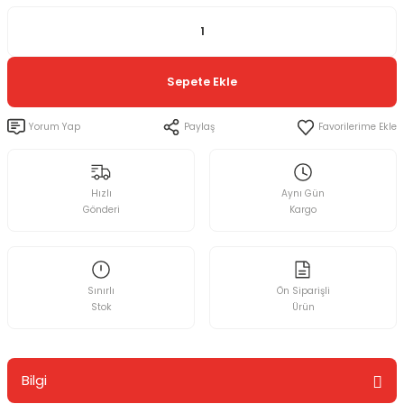
Sepete Ekle
Yorum Yap
Paylaş
Hızlı
Aynı Gün
Gönderi
Kargo
Sınırlı
Ön Siparişli
Stok
Ürün
Bilgi