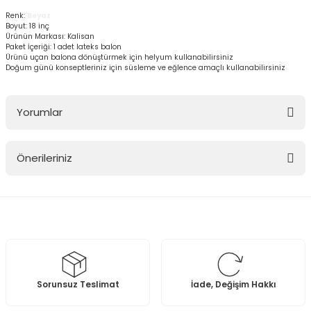
Renk:
Beyaz
Boyut: 18 inç
Ürünün Markası: Kalisan
Paket İçeriği: 1 adet lateks balon
Ürünü uçan balona dönüştürmek için helyum kullanabilirsiniz
Doğum günü konseptleriniz için süsleme ve eğlence amaçlı kullanabilirsiniz
Yorumlar
Önerileriniz
Bu ürüne ilk yorumu siz yapın!
Bu ürünün fiyat bilgisi, resim, ürün açıklamalarında ve diğer
konularda yetersiz gördüğünüz noktaları öneri formunu kullanarak
Yorum Yaz
tarafımıza iletebilirsiniz.
Görüş ve önerileriniz için teşekkür ederiz.
Ürün resmi kalitesiz, bozuk veya görüntülenemiyor.
Sorunsuz Teslimat
İade, Değişim Hakkı
Ürün açıklamasında eksik bilgiler bulunuyor.
Ürün bilgilerinde hatalar bulunuyor.