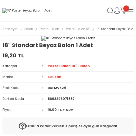
Anasayfa
Balon
Pastel Balon
Pastel Balon 18''
18'' Standart Beyaz Balon
18'' Standart Beyaz Balon 1 Adet
19,20 TL
Kategori
Pastel Balon 18''
,
Balon
Marka
Kalisan
Stok Kodu
BDFMVXZ6
Barkod Kodu
8693296071537
Fiyat
16,00 TL + KDV
14:00’a kadar verilen siparişler aynı gün kargoda!