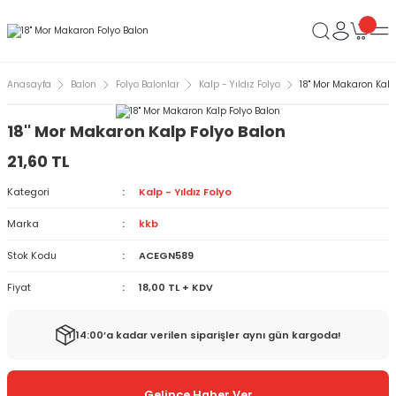
Anasayfa
Balon
Folyo Balonlar
Kalp - Yıldız Folyo
18'' Mor Makaron Kalp
18'' Mor Makaron Kalp Folyo Balon
21,60 TL
Kategori
Kalp - Yıldız Folyo
Marka
kkb
Stok Kodu
ACEGN589
Fiyat
18,00 TL + KDV
14:00’a kadar verilen siparişler aynı gün kargoda!
Gelince Haber Ver