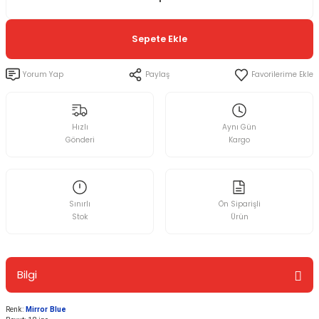
Sepete Ekle
Yorum Yap
Paylaş
Hızlı
Aynı Gün
Gönderi
Kargo
Sınırlı
Ön Siparişli
Stok
Ürün
Bilgi
Renk:
Mirror Blue