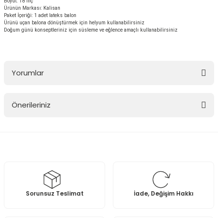
Boyut: 18 inç
Ürünün Markası: Kalisan
Paket İçeriği: 1 adet lateks balon
Ürünü uçan balona dönüştürmek için helyum kullanabilirsiniz
Doğum günü konseptleriniz için süsleme ve eğlence amaçlı kullanabilirsiniz
Yorumlar
Önerileriniz
Bu ürüne ilk yorumu siz yapın!
Bu ürünün fiyat bilgisi, resim, ürün açıklamalarında ve diğer
konularda yetersiz gördüğünüz noktaları öneri formunu kullanarak
Yorum Yaz
tarafımıza iletebilirsiniz.
Görüş ve önerileriniz için teşekkür ederiz.
Ürün resmi kalitesiz, bozuk veya görüntülenemiyor.
Sorunsuz Teslimat
İade, Değişim Hakkı
Ürün açıklamasında eksik bilgiler bulunuyor.
Ürün bilgilerinde hatalar bulunuyor.