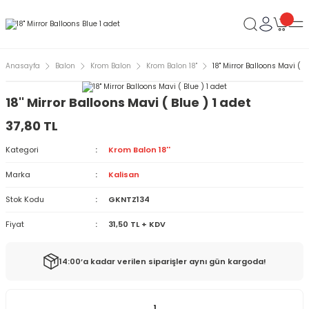
Anasayfa
Balon
Krom Balon
Krom Balon 18''
18'' Mirror Balloons Mavi ( B
18'' Mirror Balloons Mavi ( Blue ) 1 adet
37,80 TL
Kategori
Krom Balon 18''
Marka
Kalisan
Stok Kodu
GKNTZ134
Fiyat
31,50 TL + KDV
14:00’a kadar verilen siparişler aynı gün kargoda!