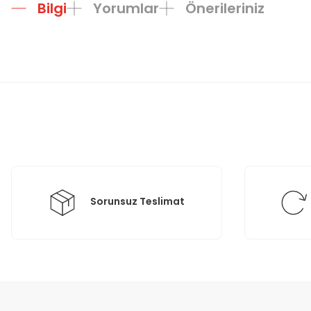
Bilgi
Yorumlar
Önerileriniz
Bu ürünün fiyat bilgisi, resim, ürün açıklamalarında ve diğer konula
Görüş ve önerileriniz için teşekkür ederiz.
Ürün resmi kalitesiz, bozuk veya görüntülenemiyor.
Ürün açıklamasında eksik bilgiler bulunuyor.
Ürün bilgilerinde hatalar bulunuyor.
Ürün fiyatı diğer sitelerden daha pahalı.
Bu ürüne benzer farklı alternatifler olmalı.
Sorunsuz Teslimat