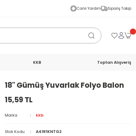
Canlı Yardım
Sipariş Takip
KKB
Toptan Alışveriş
18'' Gümüş Yuvarlak Folyo Balon
15,59 TL
Marka
kkb
Stok Kodu
A41R1KNTG2