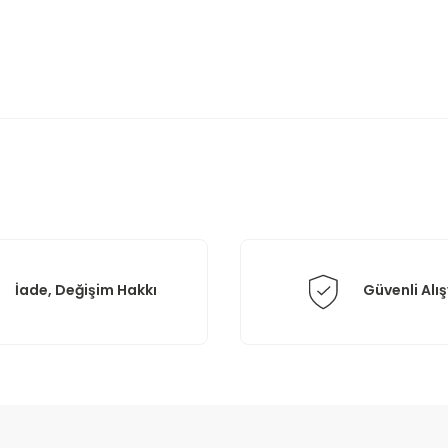
rda yetersiz gördüğünüz noktaları öneri formunu kullanarak tarafımıza il
Bu ürüne ilk yorumu siz yapın!
Yorum Yaz
İade, Değişim Hakkı
Güvenli Alış
Gönder