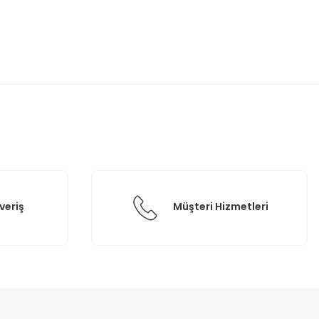
etebilirsiniz.
veriş
Müşteri Hizmetleri