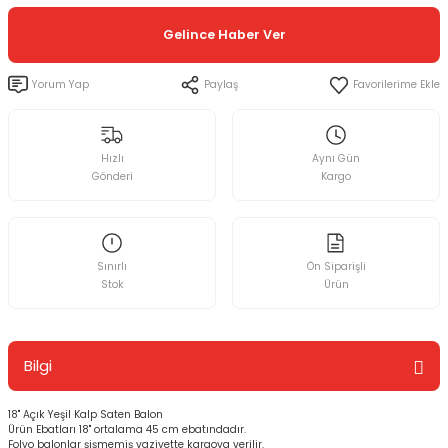
Gelince Haber Ver
Yorum Yap
Paylaş
Hızlı
Aynı Gün
Gönderi
Kargo
Sınırlı
Ön Siparişli
Stok
Ürün
Bilgi
18'' Açık Yeşil Kalp Saten Balon
Ürün Ebatları 18'' ortalama 45 cm ebatındadır.
Folyo balonlar şişmemiş vaziyette kargoya verilir.