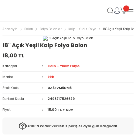
Anasayfa
Balon
Folyo Balonlar
Kalp - Yıldız Folyo
18'' Açık Yeşil Kalp Fo
18'' Açık Yeşil Kalp Folyo Balon
18,00 TL
Kategori
Kalp - Yıldız Folyo
Marka
kkb
Stok Kodu
UA5FVM6DM8
Barkod Kodu
2493717526679
Fiyat
15,00 TL + KDV
14:00’a kadar verilen siparişler aynı gün kargoda!