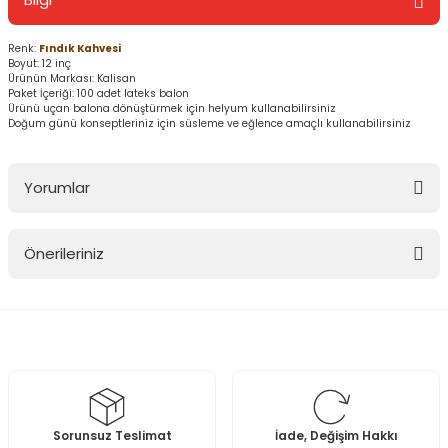
Renk:
Fındık Kahvesi
Boyut: 12 inç
Ürünün Markası: Kalisan
Paket İçeriği: 100 adet lateks balon
Ürünü uçan balona dönüştürmek için helyum kullanabilirsiniz
Doğum günü konseptleriniz için süsleme ve eğlence amaçlı kullanabilirsiniz
Yorumlar
Önerileriniz
Bu ürüne ilk yorumu siz yapın!
Bu ürünün fiyat bilgisi, resim, ürün açıklamalarında ve diğer
konularda yetersiz gördüğünüz noktaları öneri formunu kullanarak
Yorum Yaz
tarafımıza iletebilirsiniz.
Görüş ve önerileriniz için teşekkür ederiz.
Ürün resmi kalitesiz, bozuk veya görüntülenemiyor.
Sorunsuz Teslimat
İade, Değişim Hakkı
Ürün açıklamasında eksik bilgiler bulunuyor.