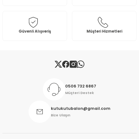
Ürün bilgilerinde hatalar bulunuyor.
Ürün fiyatı diğer sitelerden daha pahalı.
Bu ürüne benzer farklı alternatifler olmalı.
Güvenli Alışveriş
Müşteri Hizmetleri
Gönder
0506 732 6867
Müşteri Destek
kutukutubalon@gmail.com
Bize Ulaşın