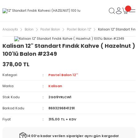
Anasayfa
Balon
Pastel Balon
Pastel Balon 12''
Kalisan 12'' Standart Fın
Kalisan 12'' Standart Fındık Kahve ( Hazelnut )
100'lü Balon #2349
378,00 TL
Kategori
Pastel Balon 12''
Marka
Kalisan
Stok Kodu
2GD9YRLCW1
Barkod Kodu
8693296841291
Fiyat
315,00 TL + KDV
14:00’a kadar verilen siparişler aynı gün kargoda!