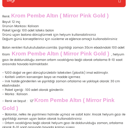
Krom Pembe Altın ( Mirror Pink Gold )
Renk:
Boyut: 12 inç
Ürünün Markası: Kalisan
Paket İçeriği: 100 adet lateks balon
Ürünü uçan balona dönüştürmek için helyum kullanabilirsiniz
Doğum günü konseptleriniz için süsleme ve eğlence amaçlı kullanabilirsiniz
Balon renkleri Kutukutubalon.com'da. Şişirildiği zaman 30cm ebadındaki 100 adet
Krom Pembe Altın ( Mirror Pink Gold )
Krom
, helyum
gazı ile doldurulduğu zaman ortam sıcaklığına bağlı olarak ortalama 8-10 saat
arasında havada kalmaktadır.
- %100 doğal ve geri dönüştürülebilir lateksten (plastik) imal edilmiştir.
- Kaliteli üretim kanserojen boya ve madde içermez.
- İnik halde gönderilen ve şişirildiği zaman ortalama ve yaklaşık olarak: 30 cm
ebatındadır.
- Paket içeriği : 100 adet olarak gönderilir.
- Marka : Kalisan .
Krom Pembe Altın ( Mirror Pink
- Renk ve boyut : 12''
Gold )
- Balonlar, nefes ile şişirilmesi halinde uçmaz ve sabit kalır. Ancak helyum gazı ile
şişirtildiği zaman uçan balon olarak kullanabilirsiniz.
- Ortam sıcaklığına bağlı olarak helyum gazı ile doldurulduğu zaman, ortalama
olarak 8-10 saat arasında havada kalma süresi.