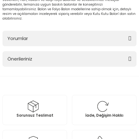
gönderebilir, temanıza uygun baskılı balonlar ile konseptinizi
tamamlayabilirsiniz. Balon ve Folyo Balon modellerine sahip olmak için, detaylı
resim ve açıklamaları inceleyerek sipariş verebilir veya Kutu Kutu Balon' dan satın
alabilirsiniz.
Yorumlar
Önerileriniz
Bu ürüne ilk yorumu siz yapın!
Bu ürünün fiyat bilgisi, resim, ürün açıklamalarında ve diğer
konularda yetersiz gördüğünüz noktaları öneri formunu kullanarak
Yorum Yaz
tarafımıza iletebilirsiniz.
Görüş ve önerileriniz için teşekkür ederiz.
Ürün resmi kalitesiz, bozuk veya görüntülenemiyor.
Sorunsuz Teslimat
İade, Değişim Hakkı
Ürün açıklamasında eksik bilgiler bulunuyor.
Ürün bilgilerinde hatalar bulunuyor.
Ürün fiyatı diğer sitelerden daha pahalı.