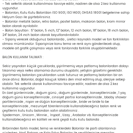
- Tek seferlik olarak kullanılması tavsiye edilir, nadiren de olsa 2.kez kullanıma
uygundur.
- Balonları, Kutu Kutu Balon'dan İSO 9001, İSO 14001, OHSAS 18001 belgelerine sahip
Helyum Gazı ile şişirtebilirsiniz.
- Balonlar metalik balon, retro balon, pastel balon, makaron balon, krom mirror
balon olarak ayrılabilir.
- Balon boyutları : 5'' balon, 5 ınch, 12'' balon, 12 ınch balon, 18'' balon, 18 ınch balon,
24'' balon, 24 ınch balon olarak boyutlandırılabilir.
- Sipariş verecek olduğunuz balonlarda , üretici kaynaklı model ve ton farklılıkları
olması mümkündür. Siparişinize konu tema ve renk aynı gönderilecek olup,
modele ait grafik çalışması veya renk tonlarında farklılık oluşabilmektedir.
BALON KULLANIM TALİMATI :
Sekiz yaşından küçük çocuklarda, şişirilmemiş veya patlamış balonlardan dolayı
tıkanma veya nefes alamama durumu oluşabilir, yetişkin gözetimi gereklidir.
Şişirilmemiş balonları çocuklardan uzak tutunuz ve patlamış balonları bir an
önce atınız. Balonlar, doğal kauçuk lateks den imal edilmiş olup, alerjiye sebep
olabilir. Tek seferlik olarak kullanılması tavsiye edilir, nadiren de olsa 2.kez
kullanıma uygundur.
En özel günlerinizde , doğum günü , doğum günlerinde , konseptlerinizde , 1 yaş
doğum günü konseptlerinizde , cinsiyet partisi konseptlerinizde , bbaby showar
partilerinizde , nişan ve düğün konseptlerinizde , bride ve bride to be
konseptlerinizde , mezuniyet törenlerinizde kullanabileceğiniz balon renk ve
çeşitlerini kutu kutu balondan satın alabilirsiniz .
Spiderman , Unicorn , Minnie , İnşaat , Uzay , Arabalar vb. Konseptlerinizde
kullanabileceğiniz en kaliteli ve renk çeşidi kutu kutu balonda .
Birbirinden farklı model, tema ve renklerdeki Balonlar ile parti alanlarınızı
süslerken, Harf, Rakam ve Kalp Folyo Balonlar ile sevdiklerinize mesajlar