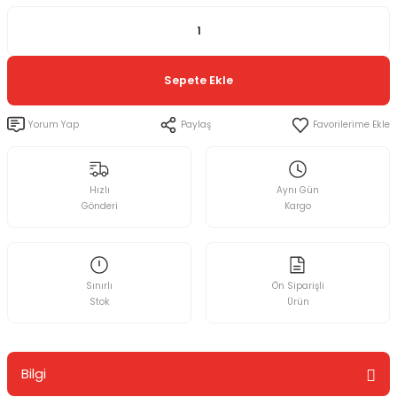
Sepete Ekle
Yorum Yap
Paylaş
Hızlı
Aynı Gün
Gönderi
Kargo
Sınırlı
Ön Siparişli
Stok
Ürün
Bilgi