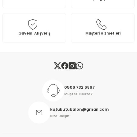
Ürün bilgilerinde hatalar bulunuyor.
Ürün fiyatı diğer sitelerden daha pahalı.
Bu ürüne benzer farklı alternatifler olmalı.
Güvenli Alışveriş
Müşteri Hizmetleri
Gönder
0506 732 6867
Müşteri Destek
kutukutubalon@gmail.com
Bize Ulaşın