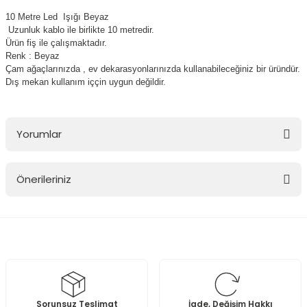
10 Metre Led Işığı Beyaz
Uzunluk kablo ile birlikte 10 metredir.
Ürün fiş ile çalışmaktadır.
Renk : Beyaz
Çam ağaçlarınızda , ev dekarasyonlarınızda kullanabileceğiniz bir üründür.
Dış mekan kullanım iççin uygun değildir.
Yorumlar
Önerileriniz
Bu ürüne ilk yorumu siz yapın!
Bu ürünün fiyat bilgisi, resim, ürün açıklamalarında ve diğer
konularda yetersiz gördüğünüz noktaları öneri formunu kullanarak
Yorum Yaz
tarafımıza iletebilirsiniz.
Görüş ve önerileriniz için teşekkür ederiz.
Ürün resmi kalitesiz, bozuk veya görüntülenemiyor.
Sorunsuz Teslimat
İade, Değişim Hakkı
Ürün açıklamasında eksik bilgiler bulunuyor.