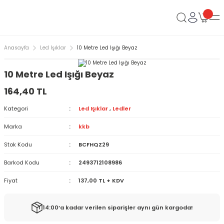
Anasayfa
Led Işıklar
10 Metre Led Işığı Beyaz
10 Metre Led Işığı Beyaz
164,40 TL
Kategori
Led Işıklar
,
Ledler
Marka
kkb
Stok Kodu
BCFHQZ29
Barkod Kodu
2493712108986
Fiyat
137,00 TL + KDV
14:00’a kadar verilen siparişler aynı gün kargoda!