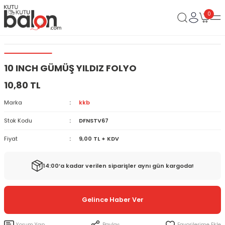
0
10 INCH GÜMÜŞ YILDIZ FOLYO
10,80 TL
Marka
kkb
Stok Kodu
DFNSTV67
Fiyat
9,00 TL + KDV
14:00’a kadar verilen siparişler aynı gün kargoda!
Gelince Haber Ver
Yorum Yap
Paylaş