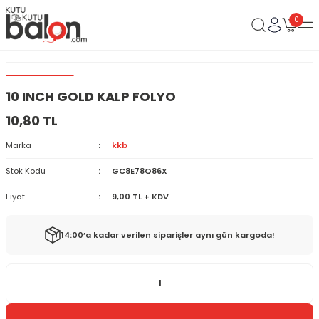
0
10 INCH GOLD KALP FOLYO
10,80 TL
Marka
kkb
Stok Kodu
GC8E78Q86X
Fiyat
9,00 TL + KDV
14:00’a kadar verilen siparişler aynı gün kargoda!