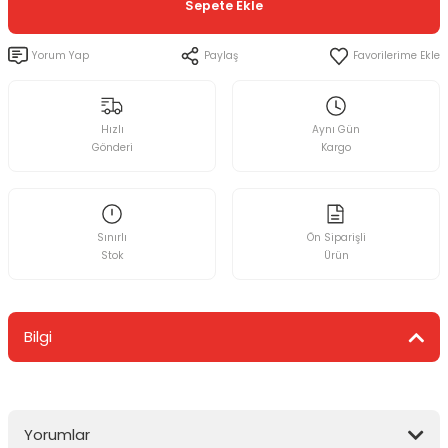
Sepete Ekle
Yorum Yap
Paylaş
Hızlı
Aynı Gün
Gönderi
Kargo
Sınırlı
Ön Siparişli
Stok
Ürün
Bilgi
Yorumlar