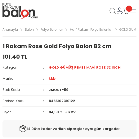
Anasayfa
Balon
Folyo Balonlar
Harf Rakam Folyo Balonlar
GOLD GÜMÜŞ
1 Rakam Rose Gold Folyo Balon 82 cm
101,40 TL
Kategori
GOLD GÜMÜŞ PEMBE MAVİ ROSE 32 INCH
Marka
kkb
Stok Kodu
JMQSTY59
Barkod Kodu
8435102310122
Fiyat
84,50 TL + KDV
14:00’a kadar verilen siparişler aynı gün kargoda!