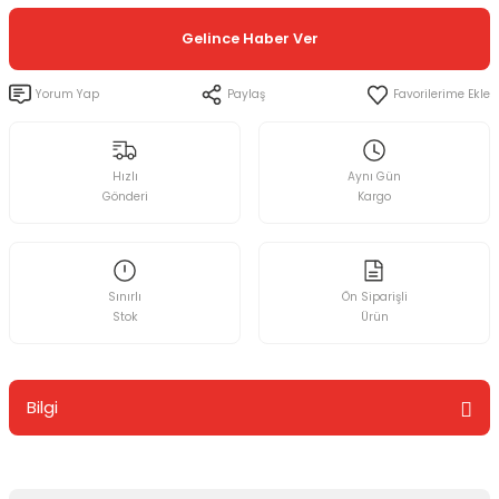
Gelince Haber Ver
Yorum Yap
Paylaş
Hızlı
Aynı Gün
Gönderi
Kargo
Sınırlı
Ön Siparişli
Stok
Ürün
Bilgi