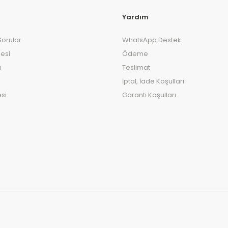
Yardım
Sorular
WhatsApp Destek
esi
Ödeme
ı
Teslimat
İptal, İade Koşulları
si
Garanti Koşulları