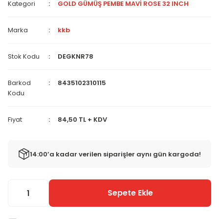
Kategori
GOLD GÜMÜŞ PEMBE MAVİ ROSE 32 INCH
Marka
kkb
Stok Kodu
DEGKNR78
Barkod
8435102310115
Kodu
Fiyat
84,50 TL + KDV
14:00’a kadar verilen siparişler aynı gün kargoda!
Sepete Ekle