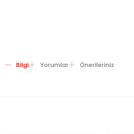
Bilgi
Yorumlar
Önerileriniz
Bu ürünün fiyat bilgisi, resim, ürün açıklamalarında ve diğer konula
Görüş ve önerileriniz için teşekkür ederiz.
Ürün resmi kalitesiz, bozuk veya görüntülenemiyor.
Ürün açıklamasında eksik bilgiler bulunuyor.
Ürün bilgilerinde hatalar bulunuyor.
Ürün fiyatı diğer sitelerden daha pahalı.