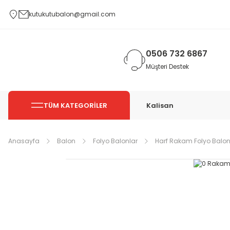
kutukutubalon@gmail.com
0506 732 6867
Müşteri Destek
TÜM KATEGORİLER
Kalisan
Anasayfa
Balon
Folyo Balonlar
Harf Rakam Folyo Balon