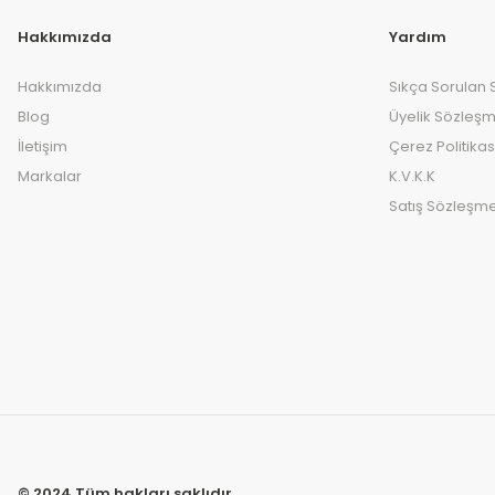
Hakkımızda
Yardım
Hakkımızda
Sıkça Sorulan 
Blog
Üyelik Sözleşm
İletişim
Çerez Politikas
Markalar
K.V.K.K
Satış Sözleşme
© 2024 Tüm hakları saklıdır.