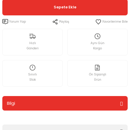
Sepete Ekle
Yorum Yap
Paylaş
Hızlı
Aynı Gün
Gönderi
Kargo
Sınırlı
Ön Siparişli
Stok
Ürün
Bilgi