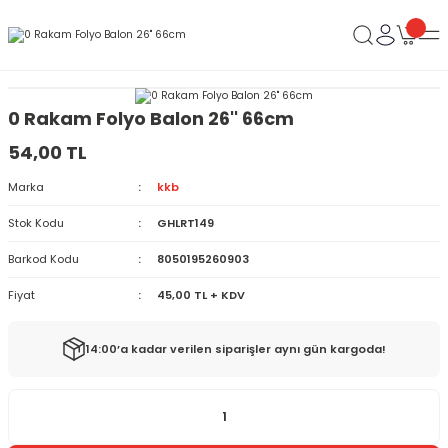
0 Rakam Folyo Balon 26'' 66cm
54,00 TL
Marka
kkb
Stok Kodu
GHLRT149
Barkod Kodu
8050195260903
Fiyat
45,00 TL + KDV
14:00’a kadar verilen siparişler aynı gün kargoda!